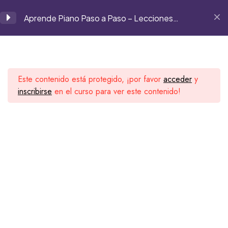
panchomarrodan@gmail.com
Aprende Piano Paso a Paso – Lecciones
Grabadas
Módulo 1
8
Este contenido está protegido, ¡por favor
acceder
y
1
inscribirse
en el curso para ver este contenido!
Inicio
Cursos
Curso de piano
2
3
Segell Music House Records
Conoce a nuestros artistas, explora sus lanzamientos y
4
conecta con una comunidad que vive la música sin
límites.
5
6
Visita nuestra web