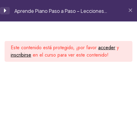
panchomarrodan@gmail.com
Aprende Piano Paso a Paso – Lecciones
Grabadas
Módulo 1
8
Este contenido está protegido, ¡por favor
acceder
y
Módulo 2
6
inscribirse
en el curso para ver este contenido!
Inicio
Cursos
Curso de piano
Módulo 3
7
Segell Music House Records
Conoce a nuestros artistas, explora sus lanzamientos y
1
conecta con una comunidad que vive la música sin
límites.
2
3
Visita nuestra web